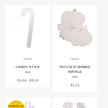
Natale
Natale
CANDY STICK
FACCIA DI BABBO
NATALE
Fascia
€
3.05
-
€
6.10
€
1.22
di
prezzo:
da
€3.05
Prodotto su