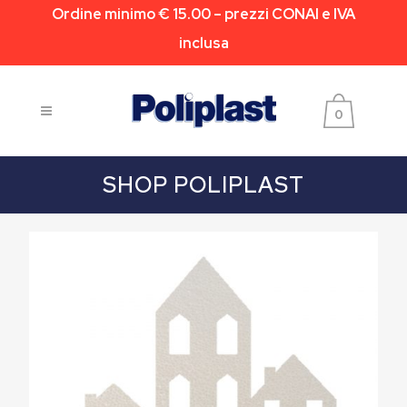
Ordine minimo € 15.00 – prezzi CONAI e IVA
inclusa
0
SHOP POLIPLAST