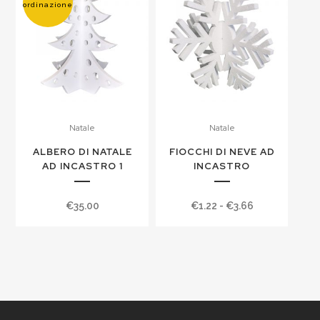
ordinazione
a
€6.10
Natale
Natale
ALBERO DI NATALE
FIOCCHI DI NEVE AD
AD INCASTRO 1
INCASTRO
Fascia
€
35.00
€
1.22
-
€
3.66
di
prezzo:
da
€1.22
a
€3.66