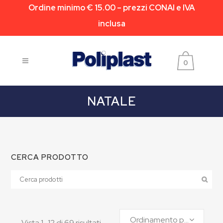
Ordine minimo € 15.00 – prezzi CONAI e IVA
inclusa
0
NATALE
CERCA PRODOTTO
Ordinamento predefinito
Vista 1–12 di 69 risultati