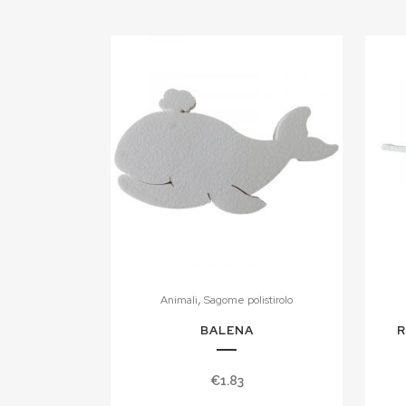
,
Animali
Sagome polistirolo
BALENA
R
€
1.83