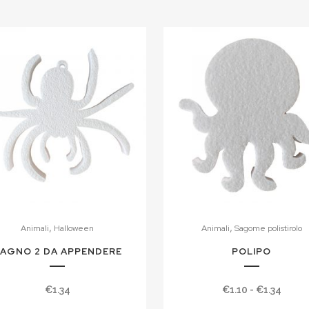
,
,
Animali
Halloween
Animali
Sagome polistirolo
AGNO 2 DA APPENDERE
POLIPO
Fasci
€
1.34
€
1.10
-
€
1.34
di