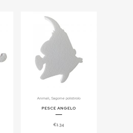
,
Animali
Sagome polistirolo
PESCE ANGELO
a
€
1.34