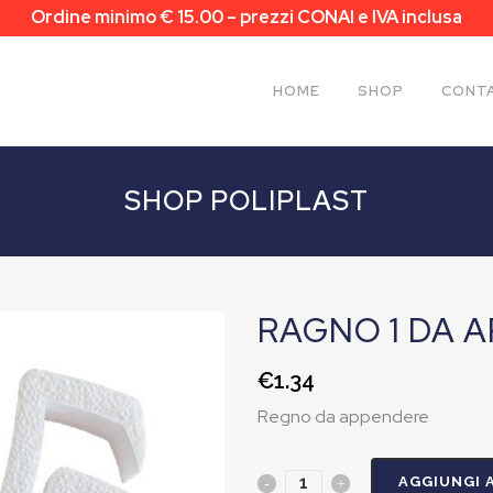
Ordine minimo € 15.00 – prezzi CONAI e IVA inclusa
HOME
SHOP
CONTA
SHOP POLIPLAST
RAGNO 1 DA 
€
1.34
Regno da appendere
AGGIUNGI 