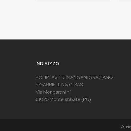
INDIRIZZO
POLIPLAST DI MANGANI GRAZIANO
E GABRIELLA & C. SAS
Via Mengaroni n.1
61025 Montelabbate (PU)
© Poli