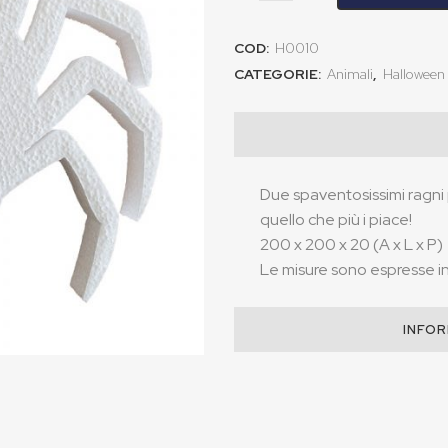
COD:
H0010
CATEGORIE:
Animali
,
Halloween
Due spaventosissimi ragni p
quello che più i piace!
200 x 200 x 20 (A x L x P)
Le misure sono espresse in 
INFOR