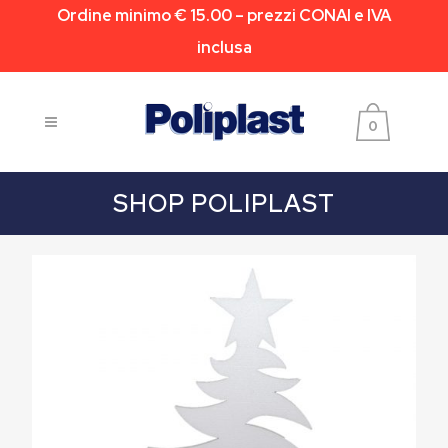
Ordine minimo € 15.00 – prezzi CONAI e IVA
inclusa
0
SHOP POLIPLAST