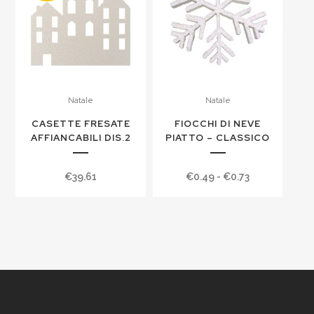
€6.10
Natale
Natale
CASETTE FRESATE
FIOCCHI DI NEVE
AFFIANCABILI DIS.2
PIATTO – CLASSICO
Fascia
€
39.61
€
0.49
-
€
0.73
di
prezzo:
da
€0.49
a
€0.73