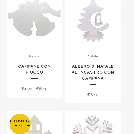
Natale
Natale
CAMPANE CON
ALBERO DI NATALE
FIOCCO
AD INCASTRO CON
CAMPANA
Fascia
€
1.22
-
€
6.10
€
6.10
di
prezzo:
da
€1.22
Prodotto su
ordinazione
a