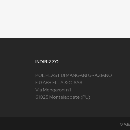
INDIRIZZO
POLIPLAST DI MANGANI GRAZIANO
E GABRIELLA & C. SAS
Via Mengaroni n.1
61025 Montelabbate (PU)
© Poli