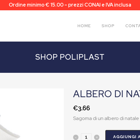
Ordine minimo € 15.00 – prezzi CONAI e IVA inclusa
HOME
SHOP
CONTA
SHOP POLIPLAST
ALBERO DI NA
€
3.66
Sagoma di un albero di natale
AGGIUNGI 