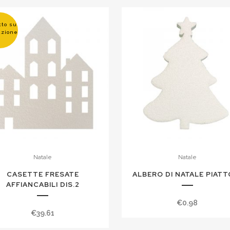
tto su
azione
Natale
Natale
CASETTE FRESATE
ALBERO DI NATALE PIATT
AFFIANCABILI DIS.2
€
0.98
€
39.61