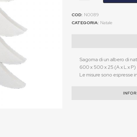
COD:
N0089
CATEGORIA:
Natale
Sagoma di un albero di na
600 x 500 x 25 (A x L x P)
Le misure sono espresse in 
INFOR