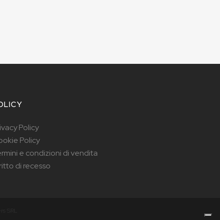
OLICY
ivacy Policy
okie Policy
rmini e condizioni di vendita
ritto di recesso
rs SRL