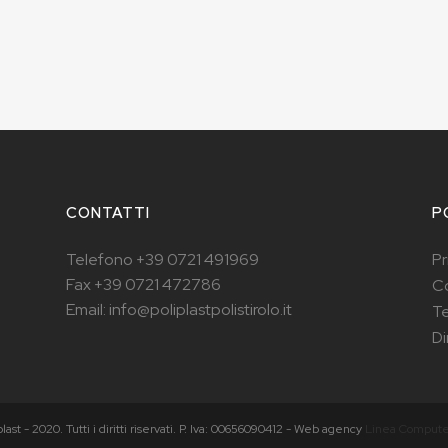
CONTATTI
P
Telefono +39 0721 491969
Pr
Fax +39 0721 472786
Co
Email: info@poliplastpolistirolo.it
Te
Di
plast - 2020. Tutti i diritti riservati. P. Iva: 00656090412 - Web agency
Linea Compute