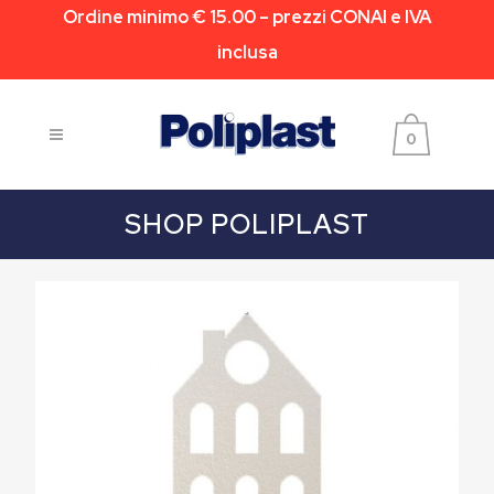
Ordine minimo € 15.00 – prezzi CONAI e IVA
inclusa
0
SHOP POLIPLAST