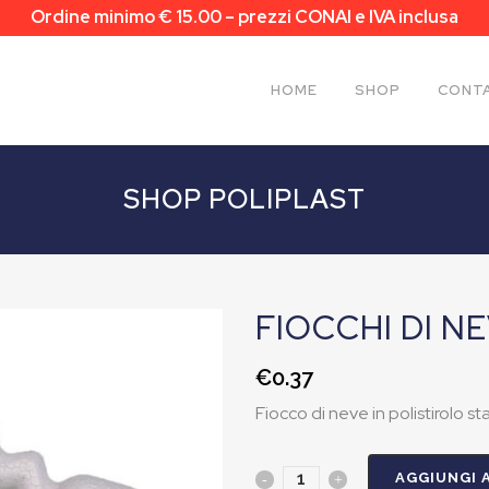
Ordine minimo € 15.00 – prezzi CONAI e IVA inclusa
HOME
SHOP
CONTA
SHOP POLIPLAST
FIOCCHI DI N
€
0.37
Fiocco di neve in polistirolo 
AGGIUNGI 