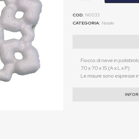
COD:
N0033
CATEGORIA:
Natale
Fiocco di neve in polistiro
70 x 70 x 15 (A x L x P)
Le misure sono espresse in 
INFOR