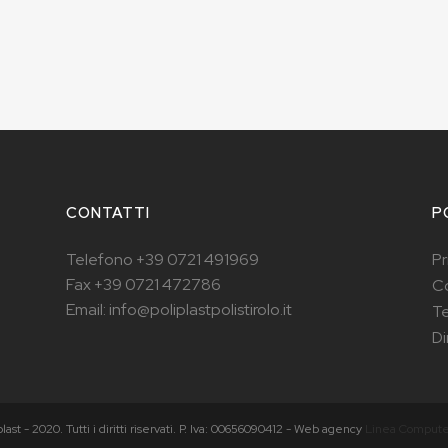
CONTATTI
P
Telefono +39 0721 491969
Pr
Fax +39 0721 472786
Co
Email: info@poliplastpolistirolo.it
Te
Di
plast - 2020. Tutti i diritti riservati. P. Iva: 00656090412 - Web agency
Linea Compute