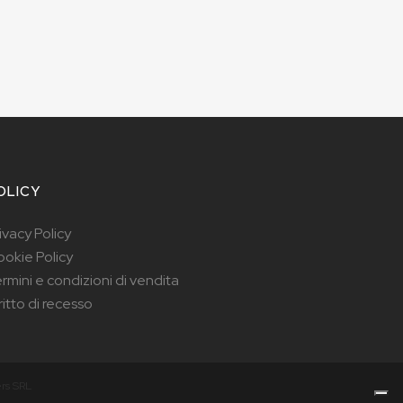
OLICY
ivacy Policy
okie Policy
rmini e condizioni di vendita
ritto di recesso
rs SRL