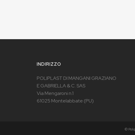
INDIRIZZO
POLIPLAST DI MANGANI GRAZIANO
E GABRIELLA & C. SAS
Via Mengaroni n.1
61025 Montelabbate (PU)
© Poli