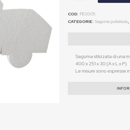
COD:
PE0005
CATEGORIE:
Sagome polistirolo
,
Sagoma stilizzata di una m
400 x 251 x 30 (A x L x P)
Le misure sono espresse in 
INFOR