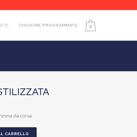
TTI
CHIUSURE PROGRAMMATE
0
STILIZZATA
hinina da corsa
AL CARRELLO