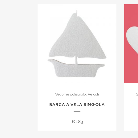
,
Sagome polistirolo
Veicoli
S
BARCA A VELA SINGOLA
€
1.83