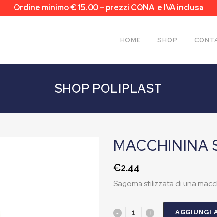
Ordine minimo € 15.00 – prezzi CONAI e IVA inclusa
HOME
SHOP
CONTA
SHOP POLIPLAST
MACCHININA 
€
2.44
Sagoma stilizzata di una macc
AGGIUNGI 