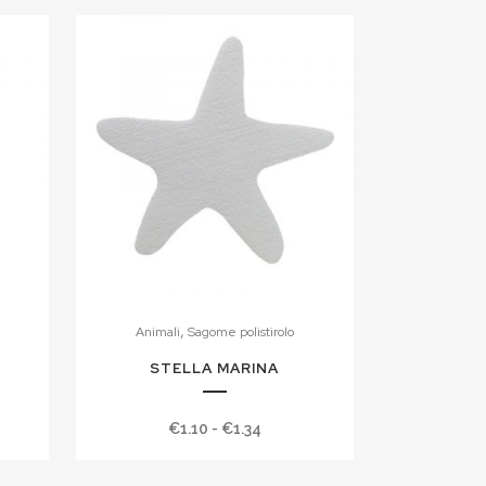
,
Animali
Sagome polistirolo
STELLA MARINA
ia
Fascia
€
1.10
-
€
1.34
di
zo:
prezzo: