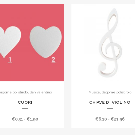
,
,
agome polistirolo
San valentino
Musica
Sagome polistirolo
CUORI
CHIAVE DI VIOLINO
Fascia
Fasc
€
0.31
-
€
1.90
€
6.10
-
€
21.96
di
di
prezzo:
prez