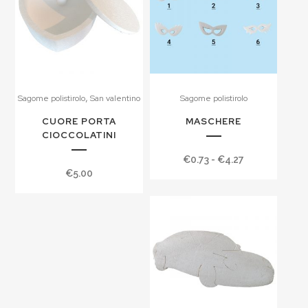
,
Sagome polistirolo
San valentino
Sagome polistirolo
CUORE PORTA
MASCHERE
CIOCCOLATINI
Fascia
€
0.73
-
€
4.27
€
5.00
di
prezzo:
da
€0.73
a
€4.27