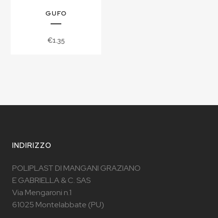
GUFO
€
1.35
INDIRIZZO
POLIPLAST DI MANGANI GRAZIANO
E GABRIELLA & C. SAS
Via Mengaroni n.1
61025 Montelabbate (PU)