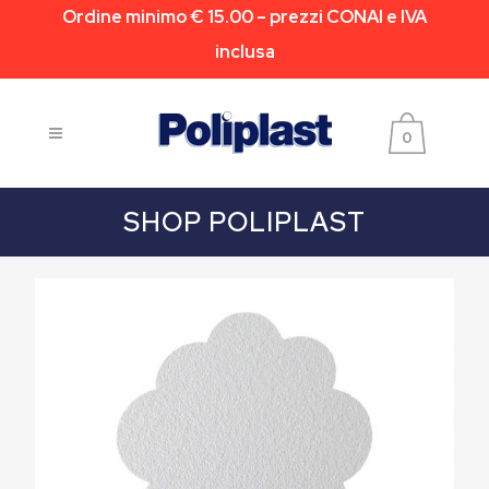
Ordine minimo € 15.00 – prezzi CONAI e IVA
inclusa
0
SHOP POLIPLAST