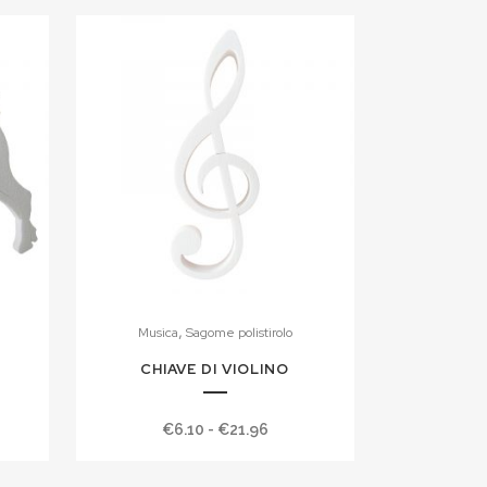
,
Musica
Sagome polistirolo
CHIAVE DI VIOLINO
Fascia
€
6.10
-
€
21.96
di
prezzo: