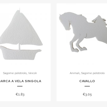
,
,
Sagome polistirolo
Veicoli
Animali
Sagome polistirolo
BARCA A VELA SINGOLA
CAVALLO
€
1.83
€
3.05