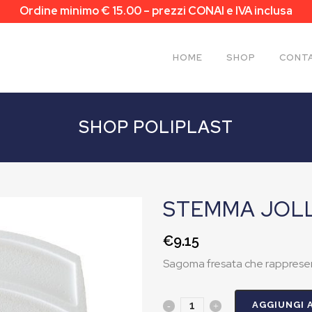
Ordine minimo € 15.00 – prezzi CONAI e IVA inclusa
HOME
SHOP
CONTA
SHOP POLIPLAST
STEMMA JOL
€
9.15
Sagoma fresata che rappresent
AGGIUNGI 