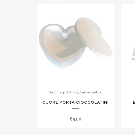
,
Sagome polistirolo
San valentino
CUORE PORTA CIOCCOLATINI
€
5.00