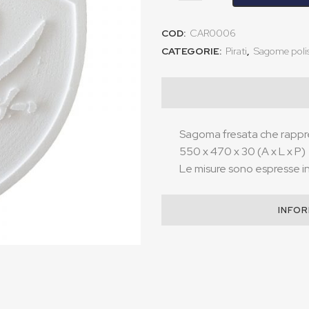
COD:
CAR0006
CATEGORIE:
Pirati
,
Sagome polis
Sagoma fresata che rappre
550 x 470 x 30 (A x L x P)
Le misure sono espresse in 
INFOR