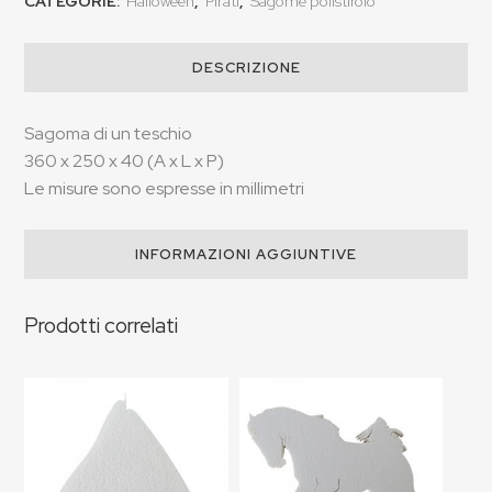
CATEGORIE:
Halloween
,
Pirati
,
Sagome polistirolo
DESCRIZIONE
Sagoma di un teschio
360 x 250 x 40 (A x L x P)
Le misure sono espresse in millimetri
INFORMAZIONI AGGIUNTIVE
Prodotti correlati