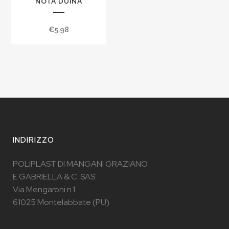
NOTA DUINA
€
5.98
INDIRIZZO
POLIPLAST DI MANGANI GRAZIANO
E GABRIELLA & C. SAS
Via Mengaroni n.1
61025 Montelabbate (PU)