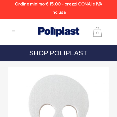
Ordine minimo € 15.00 – prezzi CONAI e IVA
inclusa
0
SHOP POLIPLAST