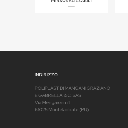
PERSONALIZZABILI
INDIRIZZO
POLIPLAST DI MANGANI GRAZIANO
E GABRIELLA & C. SAS
Via Mengaroni n.1
61025 Montelabbate (PU)