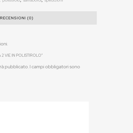
,
polistirolo
,
salvabordi
,
spedizioni
RECENSIONI (0)
oni.
A 2 VIE IN POLISTIROLO”
arà pubblicato.
I campi obbligatori sono