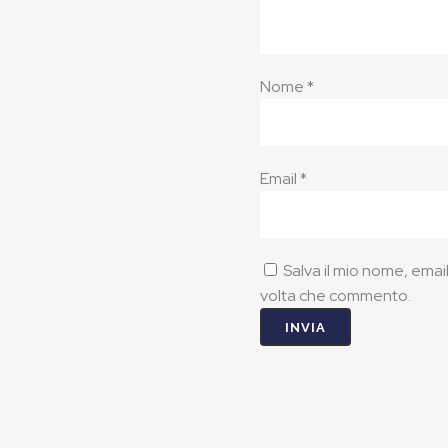
Nome
*
Email
*
Salva il mio nome, emai
volta che commento.