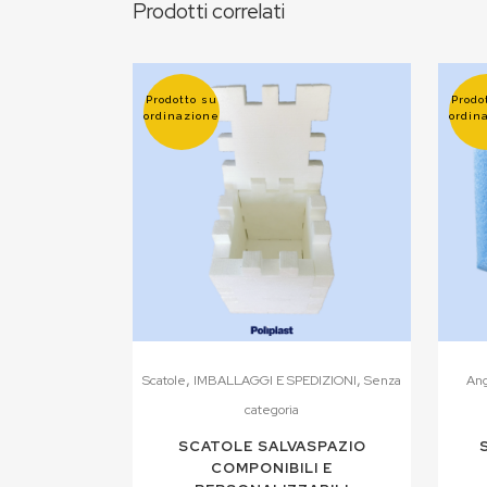
Prodotti correlati
Prodotto su
Prodo
ordinazione
ordin
,
,
Scatole
IMBALLAGGI E SPEDIZIONI
Senza
Ang
categoria
SCATOLE SALVASPAZIO
COMPONIBILI E