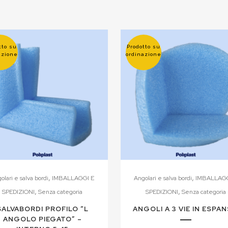
tto su
Prodotto su
azione
ordinazione
,
,
olari e salva bordi
IMBALLAGGI E
Angolari e salva bordi
IMBALLAGG
,
,
SPEDIZIONI
Senza categoria
SPEDIZIONI
Senza categoria
SALVABORDI PROFILO “L
ANGOLI A 3 VIE IN ESPA
ANGOLO PIEGATO” –