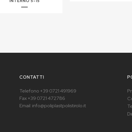
INTERNO 5-15
CONTATTI
P
Telefono +39 0721 491969
Pr
Fax +39 0721 472786
Co
Email: info@poliplastpolistirolo.it
Te
Di