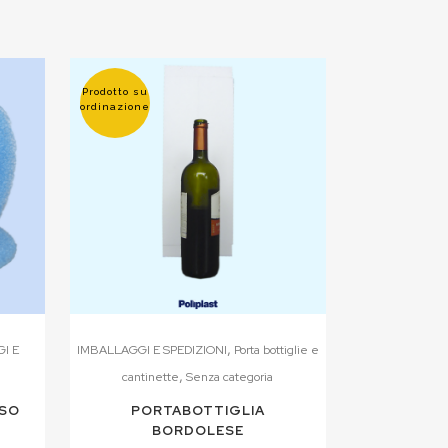
Prodotto su
ordinazione
,
I E
IMBALLAGGI E SPEDIZIONI
Porta bottiglie e
,
cantinette
Senza categoria
NSO
PORTABOTTIGLIA
BORDOLESE