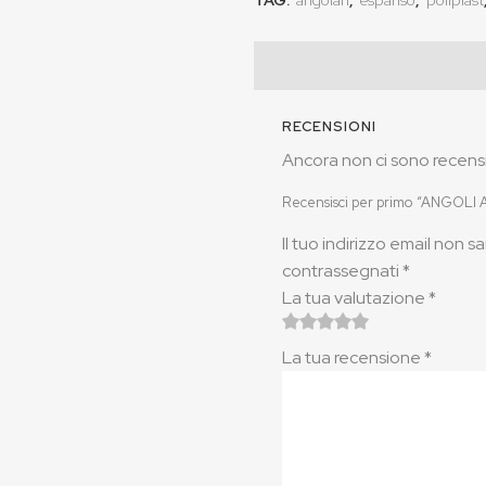
TAG:
angolari
,
espanso
,
poliplast
RECENSIONI
Ancora non ci sono recensi
Recensisci per primo “ANGOLI 
Il tuo indirizzo email non s
contrassegnati
*
La tua valutazione
*
1
2
3
4 stelle
5 stelle su
La tua recensione
*
stella
stelle
stelle
su 5
5
su
su 5
su 5
5