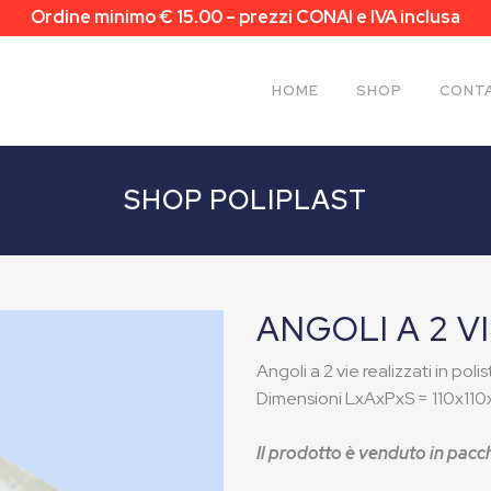
Ordine minimo € 15.00 – prezzi CONAI e IVA inclusa
HOME
SHOP
CONTA
SHOP POLIPLAST
ANGOLI A 2 V
Angoli a 2 vie realizzati in polist
Dimensioni LxAxPxS = 110x110
Il prodotto è venduto in pacc