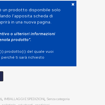
 un prodotto disponibile solo
lando l’apposita scheda di
prirà in una nuova pagina.
ntivo o ulteriori informazioni
renota prodotto”.
i) prodotto(i) del quale vuoi
 perché ti sarà richiesto
di
,
IMBALLAGGI E SPEDIZIONI
,
Senza categoria