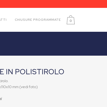
TTI
CHIUSURE PROGRAMMATE
0
IE IN POLISTIROLO
irolo.
x110x10 mm (vedi foto)
hi