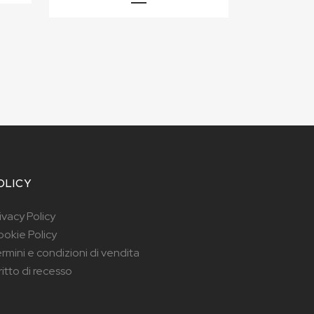
OLICY
ivacy Policy
okie Policy
rmini e condizioni di vendita
ritto di recesso