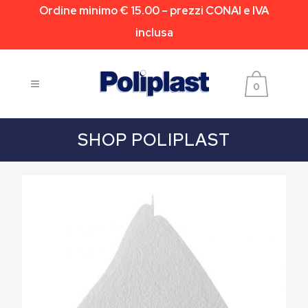
Ordine minimo € 15.00 – prezzi CONAI e IVA
inclusa
0
SHOP POLIPLAST