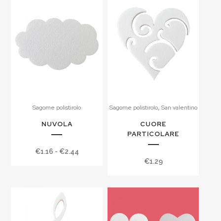
,
Sagome polistirolo
Sagome polistirolo
San valentino
NUVOLA
CUORE
PARTICOLARE
Fascia
€
1.16
-
€
2.44
€
1.29
di
prezzo:
da
€1.16
a