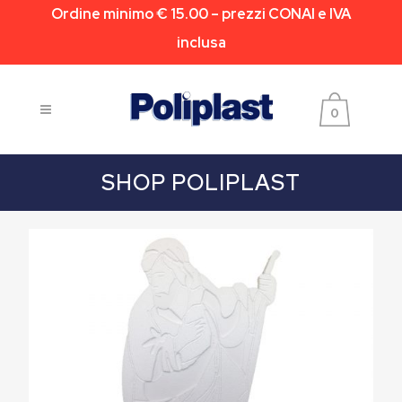
Ordine minimo € 15.00 – prezzi CONAI e IVA
inclusa
0
SHOP POLIPLAST