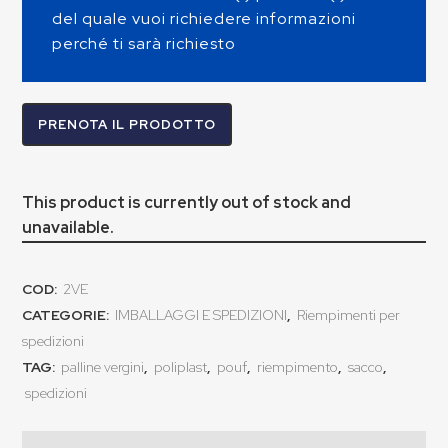
del quale vuoi richiedere informazioni
perché ti sarà richiesto
PRENOTA IL PRODOTTO
This product is currently out of stock and
unavailable.
COD:
2VE
CATEGORIE:
IMBALLAGGI E SPEDIZIONI
,
Riempimenti per
spedizioni
TAG:
palline vergini
,
poliplast
,
pouf
,
riempimento
,
sacco
,
spedizioni