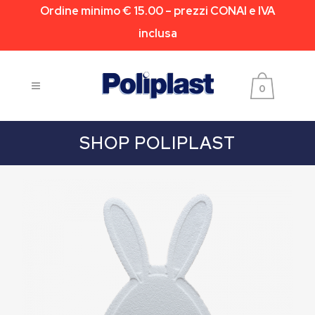
Ordine minimo € 15.00 – prezzi CONAI e IVA
inclusa
0
SHOP POLIPLAST