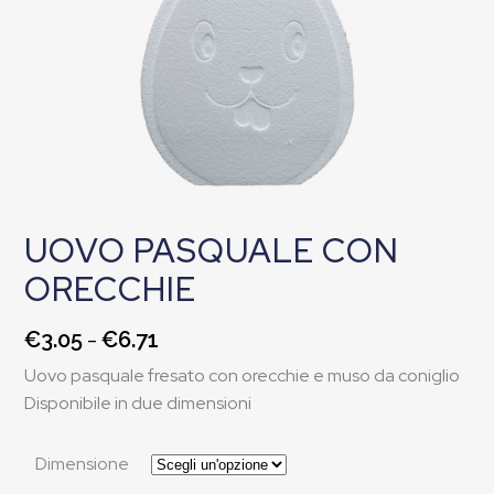
UOVO PASQUALE CON
ORECCHIE
Fascia
-
€
3.05
€
6.71
Uovo pasquale fresato con orecchie e muso da coniglio
di
Disponibile in due dimensioni
prezzo:
Dimensione
da