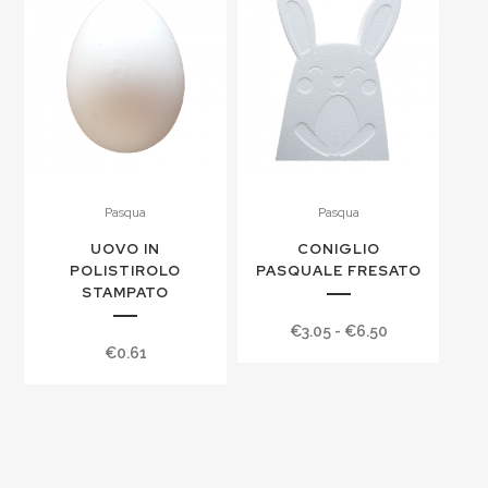
Pasqua
Pasqua
UOVO IN
CONIGLIO
POLISTIROLO
PASQUALE FRESATO
STAMPATO
Fascia
€
3.05
-
€
6.50
€
0.61
di
prezzo:
da
€3.05
a