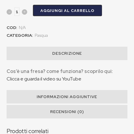
€3.05
AGGIUNGI AL CARRELLO
a
COD:
N/A
€6.71
CATEGORIA:
Pasqua
DESCRIZIONE
Cos’è una fresa? come funziona? scoprilo qui:
Clicca e guarda il video su YouTube
INFORMAZIONI AGGIUNTIVE
RECENSIONI (0)
Prodotti correlati