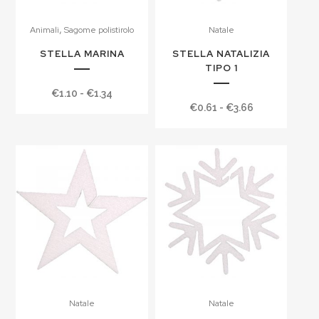
,
Animali
Sagome polistirolo
Natale
STELLA MARINA
STELLA NATALIZIA
TIPO 1
Fascia
€
1.10
-
€
1.34
Fascia
€
0.61
-
€
3.66
di
di
prezzo:
prezzo:
da
da
€1.10
€0.61
a
a
€1.34
€3.66
Natale
Natale