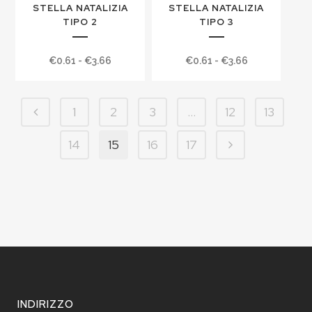
STELLA NATALIZIA
STELLA NATALIZIA
TIPO 2
TIPO 3
Fascia
Fascia
€
0.61
-
€
3.66
€
0.61
-
€
3.66
di
di
prezzo:
prezzo:
1
2
3
…
12
13
da
da
€0.61
€0.61
14
15
16
17
a
a
€3.66
€3.66
INDIRIZZO