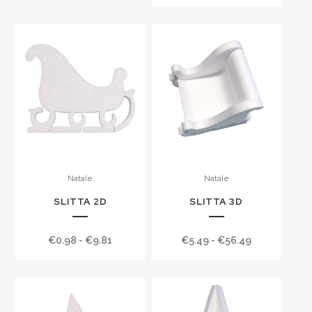
di
prezzo:
prezzo:
da
da
€0.31
€1.22
a
a
€1.22
€2.20
Natale
Natale
SLITTA 2D
SLITTA 3D
Fascia
Fascia
€
0.98
-
€
9.81
€
5.49
-
€
56.49
di
di
prezzo:
prezzo:
da
da
€0.98
€5.49