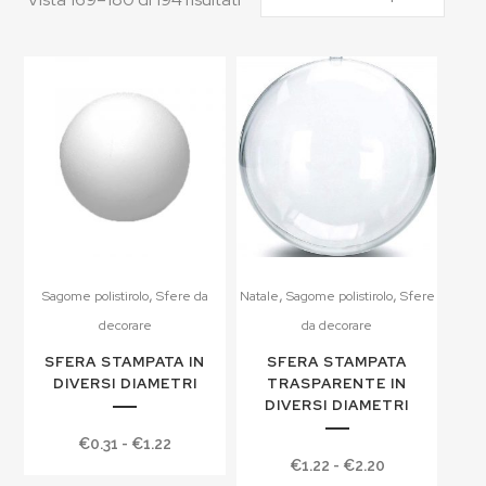
,
,
,
Sagome polistirolo
Sfere da
Natale
Sagome polistirolo
Sfere
decorare
da decorare
SFERA STAMPATA IN
SFERA STAMPATA
DIVERSI DIAMETRI
TRASPARENTE IN
DIVERSI DIAMETRI
Fascia
€
0.31
-
€
1.22
Fascia
€
1.22
-
€
2.20
di