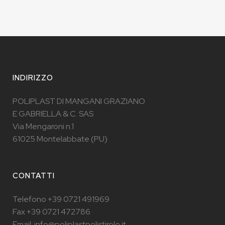
INDIRIZZO
POLIPLAST DI MANGANI GRAZIANO
E GABRIELLA & C. SAS
Via Mengaroni n.1
61025 Montelabbate (PU)
CONTATTI
Telefono +39 0721 491969
Fax +39 0721 472786
Email: info@poliplastpolistirolo.it