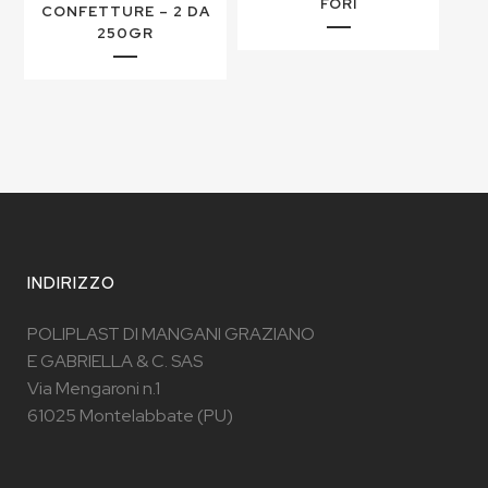
FORI
CONFETTURE – 2 DA
250GR
INDIRIZZO
POLIPLAST DI MANGANI GRAZIANO
E GABRIELLA & C. SAS
Via Mengaroni n.1
61025 Montelabbate (PU)