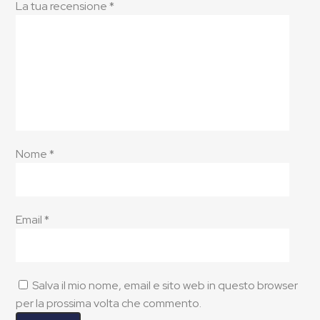
La tua recensione
*
stella
stelle
stelle
su 5
5
su
su 5
su 5
5
Nome
*
Email
*
Salva il mio nome, email e sito web in questo browser
per la prossima volta che commento.