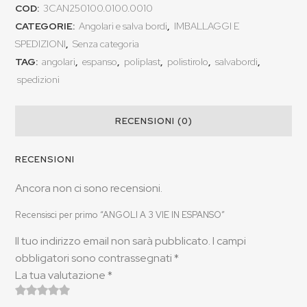
COD:
3CAN250100.0100.0010
CATEGORIE:
Angolari e salva bordi
,
IMBALLAGGI E
SPEDIZIONI
,
Senza categoria
TAG:
angolari
,
espanso
,
poliplast
,
polistirolo
,
salvabordi
,
spedizioni
RECENSIONI (0)
RECENSIONI
Ancora non ci sono recensioni.
Recensisci per primo “ANGOLI A 3 VIE IN ESPANSO”
Il tuo indirizzo email non sarà pubblicato.
I campi
obbligatori sono contrassegnati
*
La tua valutazione
*
1
2
3
4 stelle
5 stelle su