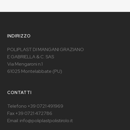
INDIRIZZO
POLIPLAST DI MANGANI GRAZIANO
E GABRIELLA & C. SAS
Via Mengaroni n.1
61025 Montelabbate (PU)
CONTATTI
Telefono +39 0721 491969
Fax +39 0721 472786
Email: info@poliplastpolistirolo.it