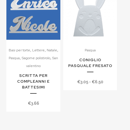
a
€10.61
,
,
,
Basi per torte
Lettere
Natale
Pasqua
,
,
Pasqua
Sagome polistirolo
San
CONIGLIO
PASQUALE FRESATO
valentino
SCRITTA PER
COMPLEANNI E
Fascia
€
3.05
-
€
6.50
BATTESIMI
di
prezzo:
€
3.66
da
€3.05
a
€6.50