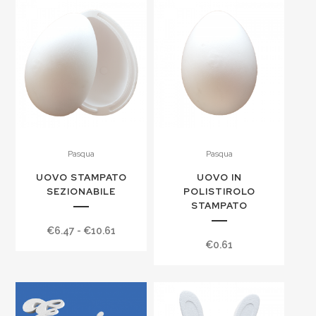
Pasqua
Pasqua
UOVO STAMPATO
UOVO IN
SEZIONABILE
POLISTIROLO
STAMPATO
Fascia
€
6.47
-
€
10.61
€
0.61
di
prezzo:
da
€6.47