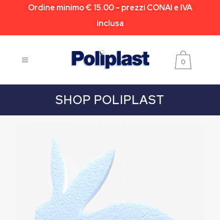
Ordine minimo € 15.00 – prezzi CONAI e IVA
inclusa
0
SHOP POLIPLAST